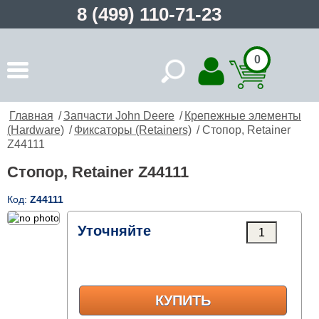
8 (499) 110-71-23
0
Главная
/
Запчасти John Deere
/
Крепежные элементы
(Hardware)
/
Фиксаторы (Retainers)
/ Стопор, Retainer
Z44111
Стопор, Retainer Z44111
Код:
Z44111
Уточняйте
КУПИТЬ