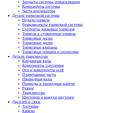
Запчасти системы опрыскивания
Компоненты системы
Части аппликатора
Детали тормозной системы
Педали тормоза
Ремкомплекты тормозной системы
Суппорты дисковых тормозов
Тормоза и стояночные тормоза
Тормозные диски
Тормозные диски
Тормозные клапаны
Тормозные поршни и цилиндры
Детали трансмиссии
Карданные валы
Компоненты сцепления
Оси и компоненты осей
Планетарные части
Приводные валы
Приводы и приводные кабели
Разное
Трансмиссии
Шестерни и кожухи шестерен
Дисплеи и связь
Антенны
Кабели