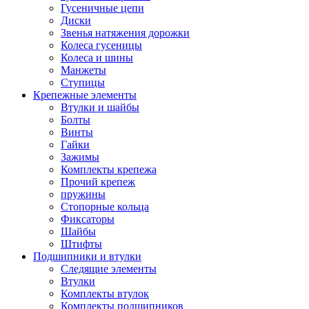
Гусеничные цепи
Диски
Звенья натяжения дорожки
Колеса гусеницы
Колеса и шины
Манжеты
Ступицы
Крепежные элементы
Втулки и шайбы
Болты
Винты
Гайки
Зажимы
Комплекты крепежа
Прочий крепеж
пружины
Стопорные кольца
Фиксаторы
Шайбы
Штифты
Подшипники и втулки
Следящие элементы
Втулки
Комплекты втулок
Комплекты подшипников