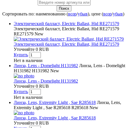
Поиск
Сортировать по: наименованию (
возр
/
убыв
), цене (
возр
/
убыв
)
Электрический балласт, Electric Ballast, Hid RE271579
Электрический балласт, Electric Ballast, Hid RE271579
RE271579
New
Электрический балласт, Electric Ballast, Hid RE271579
Уточняйте
0
RUB
Купить
Нет в наличии
Линза, Lens - Domelight H131982
Линза, Lens - Domelight
H131982
H131982
New
Линза, Lens - Domelight H131982
Уточняйте
0
RUB
Купить
Нет в наличии
Линза, Lens, Extremity Light , Sae R285618
Линза, Lens,
Extremity Light , Sae R285618
R285618
New
Линза, Lens, Extremity Light , Sae R285618
Уточняйте
0
RUB