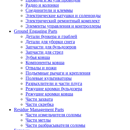
Радио и колонки
Соединители и клеммы
Электрические катушки и соленоиды
Электрический ремонтный комплект
Элементы управления и контроллеры
Ground Engaging Parts
Детали бункера и граблей
Детали для уборки снега
Запчасти для бульдозеров
Запчасти для стрел
Зубья ковша
Компоненты ковша
Отвалы и ножи
Подъемные рычаги и крепления
Полевые культиваторы
Разрыхлители и части плуга
Режущие кромки бульдозера
Режущие кромки ковша
Части захвата
Части скребка
Residue Management Parts
Части измельчителя соломы
Части метлы
Части разбрасывателя соломы