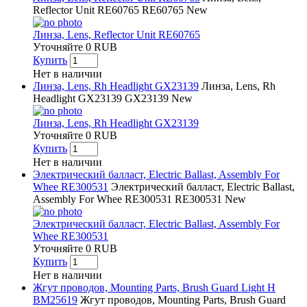
Reflector Unit RE60765
RE60765
New
Линза, Lens, Reflector Unit RE60765
Уточняйте
0
RUB
Купить
Нет в наличии
Линза, Lens, Rh Headlight GX23139
Линза, Lens, Rh
Headlight GX23139
GX23139
New
Линза, Lens, Rh Headlight GX23139
Уточняйте
0
RUB
Купить
Нет в наличии
Электрический балласт, Electric Ballast, Assembly For
Whee RE300531
Электрический балласт, Electric Ballast,
Assembly For Whee RE300531
RE300531
New
Электрический балласт, Electric Ballast, Assembly For
Whee RE300531
Уточняйте
0
RUB
Купить
Нет в наличии
Жгут проводов, Mounting Parts, Brush Guard Light H
BM25619
Жгут проводов, Mounting Parts, Brush Guard