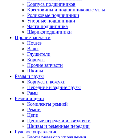
Корпуса подшипников
Крестовины и подшипниковые узлы
Роликовые подшипники
Упорные подшипники
Части подшипника
Шарикоподшипники
Прочие запчасти
Houses
Валы
Глушители
Корпуса
Прочие запчасти
Шкивы
Рамы и грузы
Корпуса и кожухи
Передние и задние грузы
Рамы
Ремни и цепи
Комплекты ремней
Ремни
Цепи
Цепные передачи и звездочки
Шкивы и ременные передачи
Рулевое управление
Блоки рулевого управления