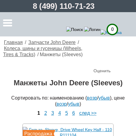
8 (499) 110-71-23
0
Главная
/
Запчасти John Deere
/
Колеса, шины и гусеницы (Wheels,
Tires & Tracks)
/
Манжеты (Sleeves)
Оценить
Манжеты John Deere (Sleeves)
Сортировать по: наименованию (
возр
/
убыв
), цене
(
возр
/
убыв
)
1
2
3
4
5
6
след >>
Распродажа