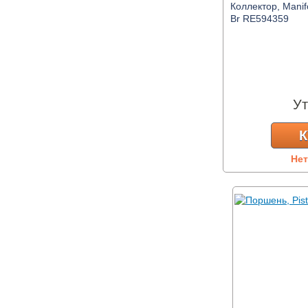
Коллектор, Manifo
Br RE594359
Ут
К
Нет