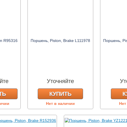
on R95316
Поршень, Piston, Brake L111978
Поршень, Pi
йте
Уточняйте
Ут
ТЬ
КУПИТЬ
К
личии
Нет в наличии
Нет