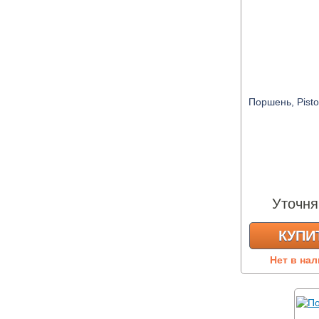
Поршень, Pist
Уточня
КУПИ
Нет в на