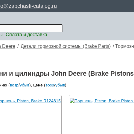
fo@zapchasti-catalog.ru
ты
Оплата и доставка
n Deere
/
Детали тормозной системы (Brake Parts)
/
Тормозн
 и цилиндры John Deere (Brake Pistons 
нию (
возр
/
убыв
), цене (
возр
/
убыв
)