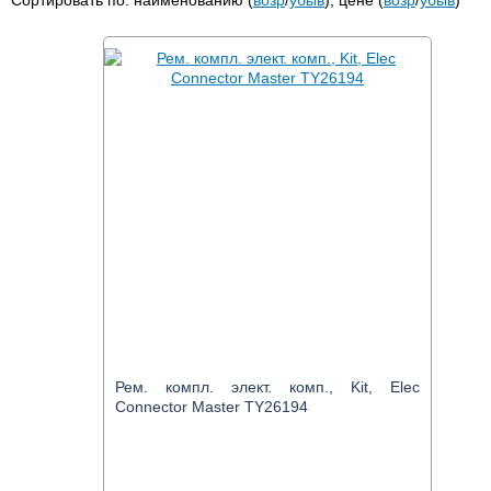
Сортировать по: наименованию (
возр
/
убыв
), цене (
возр
/
убыв
)
Рем. компл. элект. комп., Kit, Elec
Connector Master TY26194