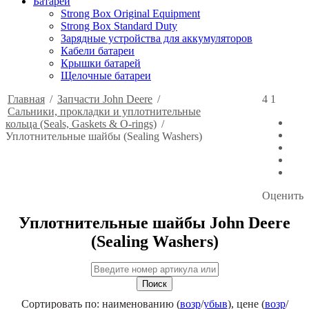
Батареи
Strong Box Original Equipment
Strong Box Standard Duty
Зарядные устройства для аккумуляторов
Кабели батареи
Крышки батарей
Щелочные батареи
Главная
/
Запчасти John Deere
/
4
1
Сальники, прокладки и уплотнительные
кольца (Seals, Gaskets & O-rings)
/
Уплотнительные шайбы (Sealing Washers)
Оценить
Уплотнительные шайбы John Deere
(Sealing Washers)
Поиск
Сортировать по: наименованию (
возр
/
убыв
), цене (
возр
/