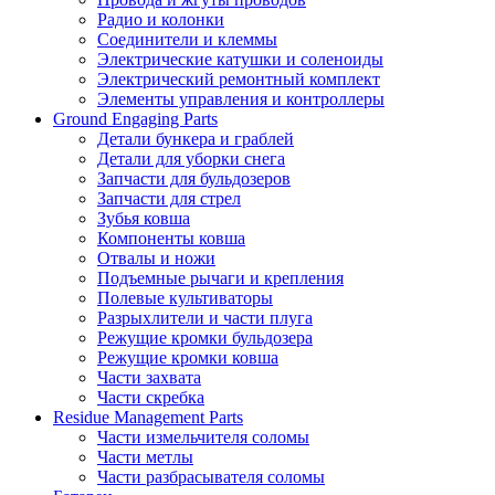
Радио и колонки
Соединители и клеммы
Электрические катушки и соленоиды
Электрический ремонтный комплект
Элементы управления и контроллеры
Ground Engaging Parts
Детали бункера и граблей
Детали для уборки снега
Запчасти для бульдозеров
Запчасти для стрел
Зубья ковша
Компоненты ковша
Отвалы и ножи
Подъемные рычаги и крепления
Полевые культиваторы
Разрыхлители и части плуга
Режущие кромки бульдозера
Режущие кромки ковша
Части захвата
Части скребка
Residue Management Parts
Части измельчителя соломы
Части метлы
Части разбрасывателя соломы