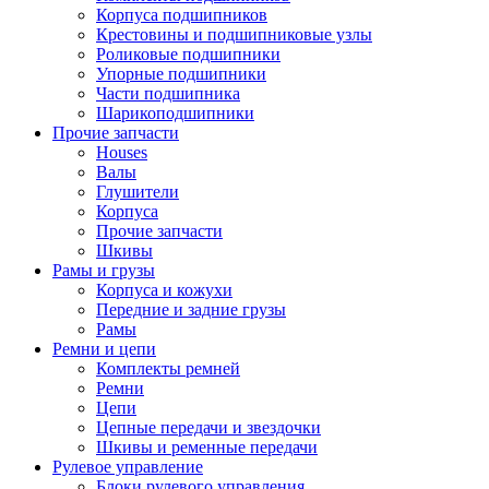
Корпуса подшипников
Крестовины и подшипниковые узлы
Роликовые подшипники
Упорные подшипники
Части подшипника
Шарикоподшипники
Прочие запчасти
Houses
Валы
Глушители
Корпуса
Прочие запчасти
Шкивы
Рамы и грузы
Корпуса и кожухи
Передние и задние грузы
Рамы
Ремни и цепи
Комплекты ремней
Ремни
Цепи
Цепные передачи и звездочки
Шкивы и ременные передачи
Рулевое управление
Блоки рулевого управления