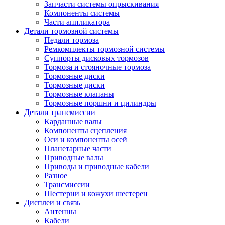
Запчасти системы опрыскивания
Компоненты системы
Части аппликатора
Детали тормозной системы
Педали тормоза
Ремкомплекты тормозной системы
Суппорты дисковых тормозов
Тормоза и стояночные тормоза
Тормозные диски
Тормозные диски
Тормозные клапаны
Тормозные поршни и цилиндры
Детали трансмиссии
Карданные валы
Компоненты сцепления
Оси и компоненты осей
Планетарные части
Приводные валы
Приводы и приводные кабели
Разное
Трансмиссии
Шестерни и кожухи шестерен
Дисплеи и связь
Антенны
Кабели