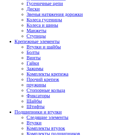
Гусеничные цепи
Диски
Звенья натяжения дорожки
Колеса гусеницы
Колеса и шины
Манжеты
Ступицы
Крепежные элементы
Втулки и шайбы
Болты
Винты
Гайки
Зажимы
Комплекты крепежа
Прочий крепеж
пружины
Стопорные кольца
Фиксаторы
Шайбы
Штифты
Подшипники и втулки
Следящие элементы
Втулки
Комплекты втулок
Комплекты подшипников