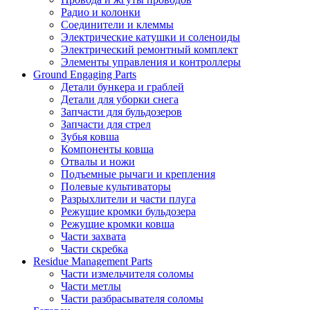
Радио и колонки
Соединители и клеммы
Электрические катушки и соленоиды
Электрический ремонтный комплект
Элементы управления и контроллеры
Ground Engaging Parts
Детали бункера и граблей
Детали для уборки снега
Запчасти для бульдозеров
Запчасти для стрел
Зубья ковша
Компоненты ковша
Отвалы и ножи
Подъемные рычаги и крепления
Полевые культиваторы
Разрыхлители и части плуга
Режущие кромки бульдозера
Режущие кромки ковша
Части захвата
Части скребка
Residue Management Parts
Части измельчителя соломы
Части метлы
Части разбрасывателя соломы