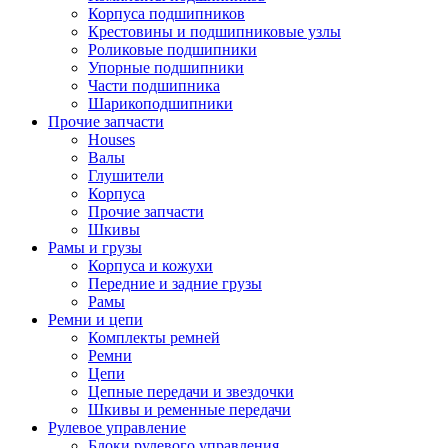
Корпуса подшипников
Крестовины и подшипниковые узлы
Роликовые подшипники
Упорные подшипники
Части подшипника
Шарикоподшипники
Прочие запчасти
Houses
Валы
Глушители
Корпуса
Прочие запчасти
Шкивы
Рамы и грузы
Корпуса и кожухи
Передние и задние грузы
Рамы
Ремни и цепи
Комплекты ремней
Ремни
Цепи
Цепные передачи и звездочки
Шкивы и ременные передачи
Рулевое управление
Блоки рулевого управления