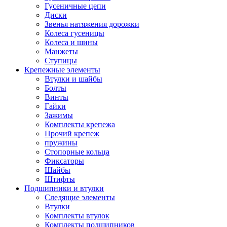
Гусеничные цепи
Диски
Звенья натяжения дорожки
Колеса гусеницы
Колеса и шины
Манжеты
Ступицы
Крепежные элементы
Втулки и шайбы
Болты
Винты
Гайки
Зажимы
Комплекты крепежа
Прочий крепеж
пружины
Стопорные кольца
Фиксаторы
Шайбы
Штифты
Подшипники и втулки
Следящие элементы
Втулки
Комплекты втулок
Комплекты подшипников