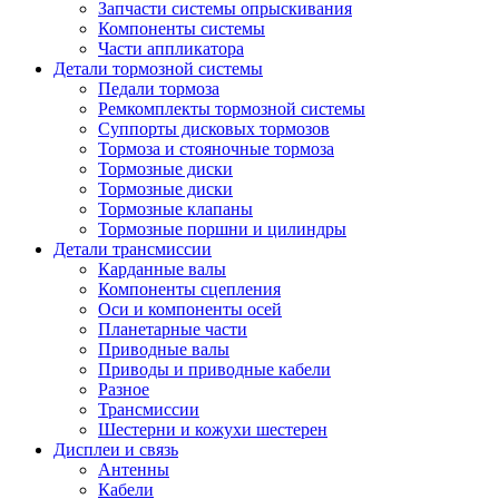
Запчасти системы опрыскивания
Компоненты системы
Части аппликатора
Детали тормозной системы
Педали тормоза
Ремкомплекты тормозной системы
Суппорты дисковых тормозов
Тормоза и стояночные тормоза
Тормозные диски
Тормозные диски
Тормозные клапаны
Тормозные поршни и цилиндры
Детали трансмиссии
Карданные валы
Компоненты сцепления
Оси и компоненты осей
Планетарные части
Приводные валы
Приводы и приводные кабели
Разное
Трансмиссии
Шестерни и кожухи шестерен
Дисплеи и связь
Антенны
Кабели