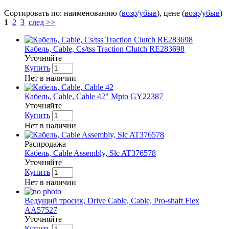
Сортировать по: наименованию (
возр
/
убыв
), цене (
возр
/
убыв
)
1
2
3
след >>
Кабель, Cable, Cs/tss Traction Clutch RE283698
Уточняйте
Купить
Нет в наличии
Кабель, Cable, Cable 42" Mpto GY22387
Уточняйте
Купить
Нет в наличии
Распродажа
Кабель, Cable Assembly, Slc AT376578
Уточняйте
Купить
Нет в наличии
Ведущий тросик, Drive Cable, Cable, Pro-shaft Flex
AA57527
Уточняйте
Купить