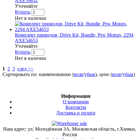
AXE59852
Уточняйте
Купить
Нет в наличии
Комплект приводов, Drive Kit, Bundle, Prw Motors, 2294
AXE54653
Уточняйте
Купить
Нет в наличии
1
2
3
след >>
Сортировать по: наименованию (
возр
/
убыв
), цене (
возр
/
убыв
)
Информация
О компании
Контакты
Доставка и оплата
Наш адрес:
ул. Молодёжная 3А
,
Московская область, г.Химки
,
Россия