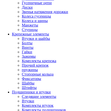
Гусеничные цепи
Диски
Звенья натяжения дорожки
Колеса гусеницы
Колеса и шины
Манжеты
Ступицы
Крепежные элементы
Втулки и шайбы
Болты
Винты
Гайки
Зажимы
Комплекты крепежа
Прочий крепеж
пружины
Стопорные кольца
Фиксаторы
Шайбы
Штифты
Подшипники и втулки
Следящие элементы
Втулки
Комплекты втулок
Комплекты подшипников