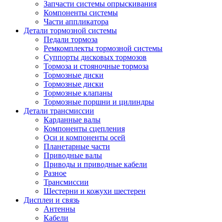
Запчасти системы опрыскивания
Компоненты системы
Части аппликатора
Детали тормозной системы
Педали тормоза
Ремкомплекты тормозной системы
Суппорты дисковых тормозов
Тормоза и стояночные тормоза
Тормозные диски
Тормозные диски
Тормозные клапаны
Тормозные поршни и цилиндры
Детали трансмиссии
Карданные валы
Компоненты сцепления
Оси и компоненты осей
Планетарные части
Приводные валы
Приводы и приводные кабели
Разное
Трансмиссии
Шестерни и кожухи шестерен
Дисплеи и связь
Антенны
Кабели