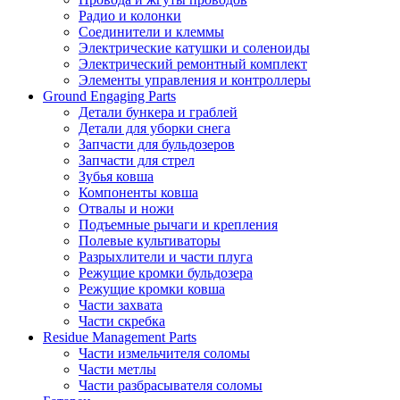
Радио и колонки
Соединители и клеммы
Электрические катушки и соленоиды
Электрический ремонтный комплект
Элементы управления и контроллеры
Ground Engaging Parts
Детали бункера и граблей
Детали для уборки снега
Запчасти для бульдозеров
Запчасти для стрел
Зубья ковша
Компоненты ковша
Отвалы и ножи
Подъемные рычаги и крепления
Полевые культиваторы
Разрыхлители и части плуга
Режущие кромки бульдозера
Режущие кромки ковша
Части захвата
Части скребка
Residue Management Parts
Части измельчителя соломы
Части метлы
Части разбрасывателя соломы