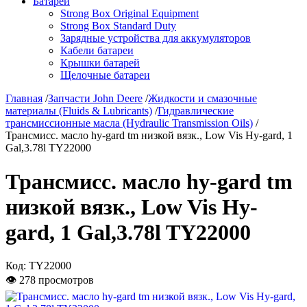
Батареи
Strong Box Original Equipment
Strong Box Standard Duty
Зарядные устройства для аккумуляторов
Кабели батареи
Крышки батарей
Щелочные батареи
Главная
/
Запчасти John Deere
/
Жидкости и смазочные
материалы (Fluids & Lubricants)
/
Гидравлические
трансмиссионные масла (Hydraulic Transmission Oils)
/
Трансмисс. масло hy-gard tm низкой вязк., Low Vis Hy-gard, 1
Gal,3.78l TY22000
Трансмисс. масло hy-gard tm
низкой вязк., Low Vis Hy-
gard, 1 Gal,3.78l TY22000
Код:
TY22000
👁 278 просмотров