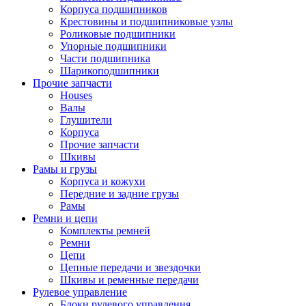
Корпуса подшипников
Крестовины и подшипниковые узлы
Роликовые подшипники
Упорные подшипники
Части подшипника
Шарикоподшипники
Прочие запчасти
Houses
Валы
Глушители
Корпуса
Прочие запчасти
Шкивы
Рамы и грузы
Корпуса и кожухи
Передние и задние грузы
Рамы
Ремни и цепи
Комплекты ремней
Ремни
Цепи
Цепные передачи и звездочки
Шкивы и ременные передачи
Рулевое управление
Блоки рулевого управления