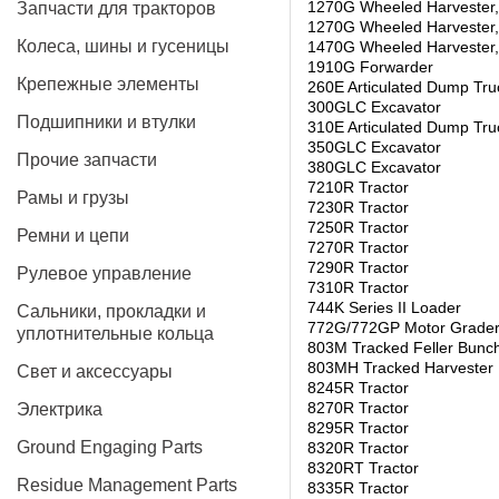
1270G Wheeled Harvester
Запчасти для тракторов
1270G Wheeled Harvester
Колеса, шины и гусеницы
1470G Wheeled Harvester,
1910G Forwarder
Крепежные элементы
260E Articulated Dump Tru
300GLC Excavator
Подшипники и втулки
310E Articulated Dump Tru
350GLC Excavator
Прочие запчасти
380GLC Excavator
7210R Tractor
Рамы и грузы
7230R Tractor
7250R Tractor
Ремни и цепи
7270R Tractor
7290R Tractor
Рулевое управление
7310R Tractor
744K Series II Loader
Сальники, прокладки и
772G/772GP Motor Grade
уплотнительные кольца
803M Tracked Feller Bunc
803MH Tracked Harvester
Свет и аксессуары
8245R Tractor
8270R Tractor
Электрика
8295R Tractor
Ground Engaging Parts
8320R Tractor
8320RT Tractor
Residue Management Parts
8335R Tractor