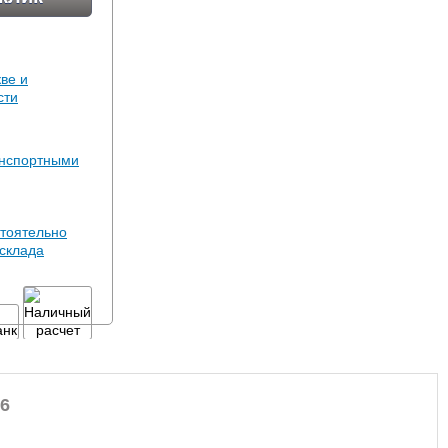
ве и
сти
анспортными
тоятельно
 склада
36