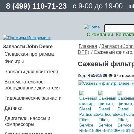
8 (499) 110-71-23
с 9-00 до 19-00
in
О компании
Контак
Запчасти John Deere
Главная
/
Запчасти John
DPF)
/ Сажевый фильтр, D
Складская программа
Фильтры
Сажевый фильтр, D
Запчасти для двигателя
Код:
RE561836
👁 675 прос
Вспомогательное
оборудование двигателя
Гидравлические запчасти
Датчики
Двигатели, насосы и
компрессоры