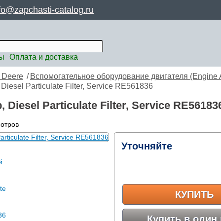
fo@zapchasti-catalog.ru
ты
Оплата и доставка
 Deere
/
Вспомогательное оборудование двигателя (Engine Au
iesel Particulate Filter, Service RE561836
iesel Particulate Filter, Service RE5618
мотров
Уточняйте
КУПИТЬ
Купить в один 