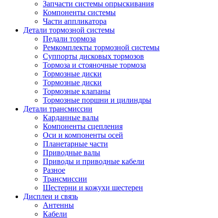
Запчасти системы опрыскивания
Компоненты системы
Части аппликатора
Детали тормозной системы
Педали тормоза
Ремкомплекты тормозной системы
Суппорты дисковых тормозов
Тормоза и стояночные тормоза
Тормозные диски
Тормозные диски
Тормозные клапаны
Тормозные поршни и цилиндры
Детали трансмиссии
Карданные валы
Компоненты сцепления
Оси и компоненты осей
Планетарные части
Приводные валы
Приводы и приводные кабели
Разное
Трансмиссии
Шестерни и кожухи шестерен
Дисплеи и связь
Антенны
Кабели