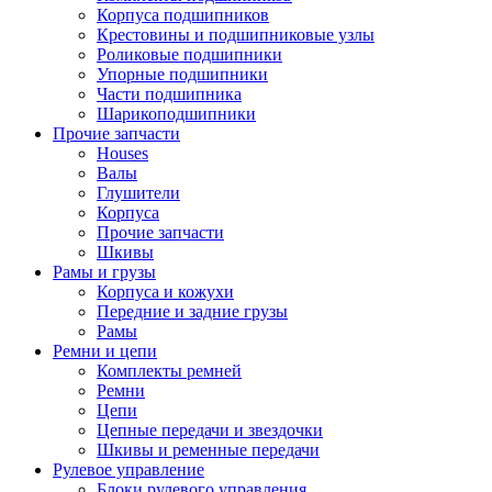
Корпуса подшипников
Крестовины и подшипниковые узлы
Роликовые подшипники
Упорные подшипники
Части подшипника
Шарикоподшипники
Прочие запчасти
Houses
Валы
Глушители
Корпуса
Прочие запчасти
Шкивы
Рамы и грузы
Корпуса и кожухи
Передние и задние грузы
Рамы
Ремни и цепи
Комплекты ремней
Ремни
Цепи
Цепные передачи и звездочки
Шкивы и ременные передачи
Рулевое управление
Блоки рулевого управления