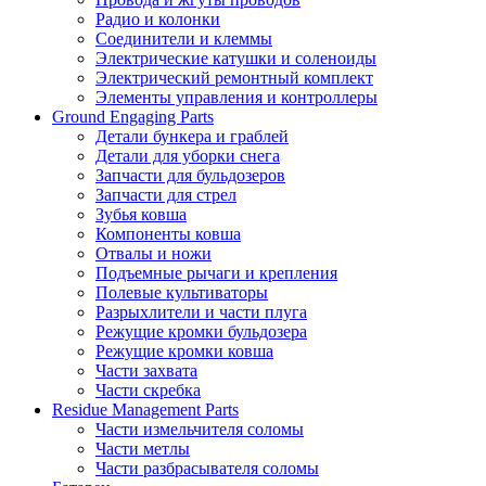
Радио и колонки
Соединители и клеммы
Электрические катушки и соленоиды
Электрический ремонтный комплект
Элементы управления и контроллеры
Ground Engaging Parts
Детали бункера и граблей
Детали для уборки снега
Запчасти для бульдозеров
Запчасти для стрел
Зубья ковша
Компоненты ковша
Отвалы и ножи
Подъемные рычаги и крепления
Полевые культиваторы
Разрыхлители и части плуга
Режущие кромки бульдозера
Режущие кромки ковша
Части захвата
Части скребка
Residue Management Parts
Части измельчителя соломы
Части метлы
Части разбрасывателя соломы