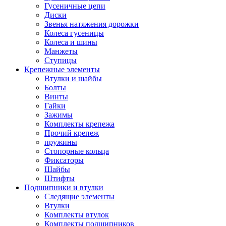
Гусеничные цепи
Диски
Звенья натяжения дорожки
Колеса гусеницы
Колеса и шины
Манжеты
Ступицы
Крепежные элементы
Втулки и шайбы
Болты
Винты
Гайки
Зажимы
Комплекты крепежа
Прочий крепеж
пружины
Стопорные кольца
Фиксаторы
Шайбы
Штифты
Подшипники и втулки
Следящие элементы
Втулки
Комплекты втулок
Комплекты подшипников