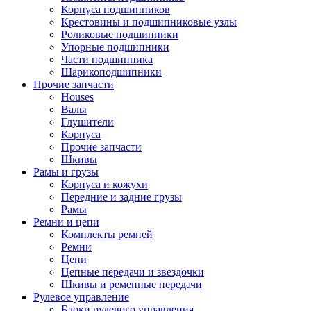
Корпуса подшипников
Крестовины и подшипниковые узлы
Роликовые подшипники
Упорные подшипники
Части подшипника
Шарикоподшипники
Прочие запчасти
Houses
Валы
Глушители
Корпуса
Прочие запчасти
Шкивы
Рамы и грузы
Корпуса и кожухи
Передние и задние грузы
Рамы
Ремни и цепи
Комплекты ремней
Ремни
Цепи
Цепные передачи и звездочки
Шкивы и ременные передачи
Рулевое управление
Блоки рулевого управления