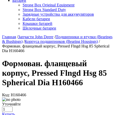
Батареи
Strong Box Original Equipment
Strong Box Standard Duty
Зарядные устройства для аккумуляторов
Кабели батареи
Крышки батарей
Щелочные батареи
Главная
/
Запчасти John Deere
/
Подшипники и втулки (Bearings
& Bushings)
/
Корпуса подшипников (Bearing Housings)
/
Формован. фланцевый корпус, Pressed Flngd Hsg 85 Spherical
Dia H160466
Формован. фланцевый
корпус, Pressed Flngd Hsg 85
Spherical Dia H160466
Код:
H160466
Уточняйте
Купить