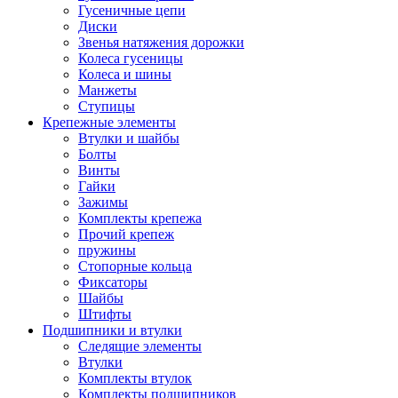
Гусеничные цепи
Диски
Звенья натяжения дорожки
Колеса гусеницы
Колеса и шины
Манжеты
Ступицы
Крепежные элементы
Втулки и шайбы
Болты
Винты
Гайки
Зажимы
Комплекты крепежа
Прочий крепеж
пружины
Стопорные кольца
Фиксаторы
Шайбы
Штифты
Подшипники и втулки
Следящие элементы
Втулки
Комплекты втулок
Комплекты подшипников