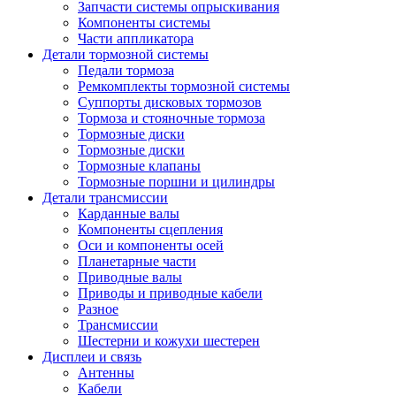
Запчасти системы опрыскивания
Компоненты системы
Части аппликатора
Детали тормозной системы
Педали тормоза
Ремкомплекты тормозной системы
Суппорты дисковых тормозов
Тормоза и стояночные тормоза
Тормозные диски
Тормозные диски
Тормозные клапаны
Тормозные поршни и цилиндры
Детали трансмиссии
Карданные валы
Компоненты сцепления
Оси и компоненты осей
Планетарные части
Приводные валы
Приводы и приводные кабели
Разное
Трансмиссии
Шестерни и кожухи шестерен
Дисплеи и связь
Антенны
Кабели