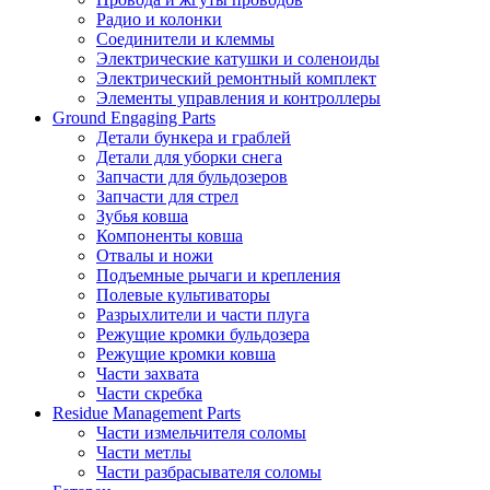
Радио и колонки
Соединители и клеммы
Электрические катушки и соленоиды
Электрический ремонтный комплект
Элементы управления и контроллеры
Ground Engaging Parts
Детали бункера и граблей
Детали для уборки снега
Запчасти для бульдозеров
Запчасти для стрел
Зубья ковша
Компоненты ковша
Отвалы и ножи
Подъемные рычаги и крепления
Полевые культиваторы
Разрыхлители и части плуга
Режущие кромки бульдозера
Режущие кромки ковша
Части захвата
Части скребка
Residue Management Parts
Части измельчителя соломы
Части метлы
Части разбрасывателя соломы