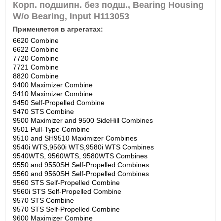
Корп. подшипн. без подш., Bearing Housing
W/o Bearing, Input H113053
Применяется в агрегатах:
6620 Combine
6622 Combine
7720 Combine
7721 Combine
8820 Combine
9400 Maximizer Combine
9410 Maximizer Combine
9450 Self-Propelled Combine
9470 STS Combine
9500 Maximizer and 9500 SideHill Combines
9501 Pull-Type Combine
9510 and SH9510 Maximizer Combines
9540i WTS,9560i WTS,9580i WTS Combines
9540WTS, 9560WTS, 9580WTS Combines
9550 and 9550SH Self-Propelled Combines
9560 and 9560SH Self-Propelled Combines
9560 STS Self-Propelled Combine
9560i STS Self-Propelled Combine
9570 STS Combine
9570 STS Self-Propelled Combine
9600 Maximizer Combine