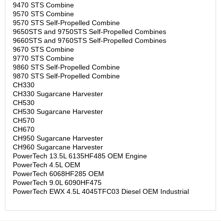
9470 STS Combine
9570 STS Combine
9570 STS Self-Propelled Combine
9650STS and 9750STS Self-Propelled Combines
9660STS and 9760STS Self-Propelled Combines
9670 STS Combine
9770 STS Combine
9860 STS Self-Propelled Combine
9870 STS Self-Propelled Combine
CH330
CH330 Sugarcane Harvester
CH530
CH530 Sugarcane Harvester
CH570
CH670
CH950 Sugarcane Harvester
CH960 Sugarcane Harvester
PowerTech 13.5L 6135HF485 OEM Engine
PowerTech 4.5L OEM
PowerTech 6068HF285 OEM
PowerTech 9.0L 6090HF475
PowerTech EWX 4.5L 4045TFC03 Diesel OEM Industrial
PowerTech Plus 4.5L 4045HF485 OEM Engine
PowerTech Plus 4.5L 4045HFG85 OEM Engine for Gen Set
PowerTech Plus 6.8L 6068HF485 Tier 3 OEM Engine