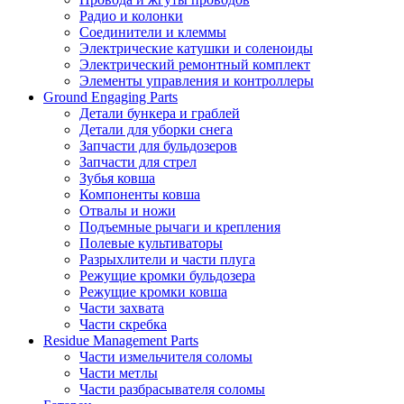
Радио и колонки
Соединители и клеммы
Электрические катушки и соленоиды
Электрический ремонтный комплект
Элементы управления и контроллеры
Ground Engaging Parts
Детали бункера и граблей
Детали для уборки снега
Запчасти для бульдозеров
Запчасти для стрел
Зубья ковша
Компоненты ковша
Отвалы и ножи
Подъемные рычаги и крепления
Полевые культиваторы
Разрыхлители и части плуга
Режущие кромки бульдозера
Режущие кромки ковша
Части захвата
Части скребка
Residue Management Parts
Части измельчителя соломы
Части метлы
Части разбрасывателя соломы