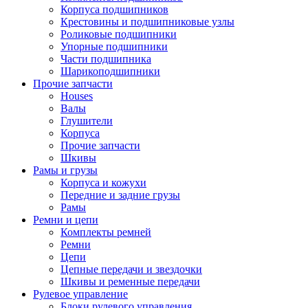
Корпуса подшипников
Крестовины и подшипниковые узлы
Роликовые подшипники
Упорные подшипники
Части подшипника
Шарикоподшипники
Прочие запчасти
Houses
Валы
Глушители
Корпуса
Прочие запчасти
Шкивы
Рамы и грузы
Корпуса и кожухи
Передние и задние грузы
Рамы
Ремни и цепи
Комплекты ремней
Ремни
Цепи
Цепные передачи и звездочки
Шкивы и ременные передачи
Рулевое управление
Блоки рулевого управления