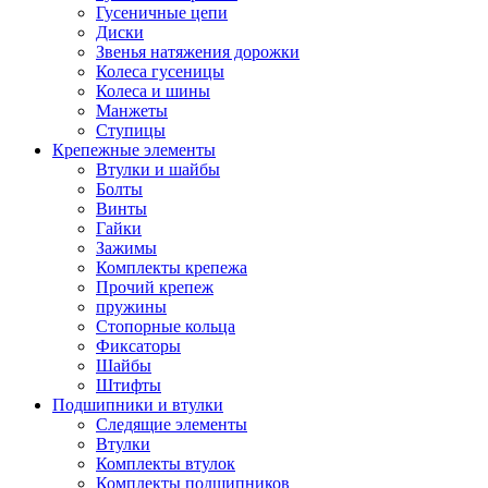
Гусеничные цепи
Диски
Звенья натяжения дорожки
Колеса гусеницы
Колеса и шины
Манжеты
Ступицы
Крепежные элементы
Втулки и шайбы
Болты
Винты
Гайки
Зажимы
Комплекты крепежа
Прочий крепеж
пружины
Стопорные кольца
Фиксаторы
Шайбы
Штифты
Подшипники и втулки
Следящие элементы
Втулки
Комплекты втулок
Комплекты подшипников