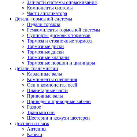
Запчасти системы опрыскивания
Компоненты системы
Части аппликатора
Детали тормозной системы
Педали тормоза
Ремкомплекты тормозной системы
Суппорты дисковых тормозов
Тормоза и стояночные тормоза
Тормозные диски
Тормозные диски
Тормозные клапаны
Тормозные поршни и цилиндры
Детали трансмиссии
Карданные валы
Компоненты сцепления
Оси и компоненты осей
Планетарные части
Приводные валы
Приводы и приводные кабели
Разное
Трансмиссии
Шестерни и кожухи шестерен
Дисплеи и связь
Антенны
Кабели