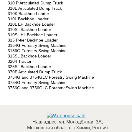
310 P Articulated Dump Truck
310E Articulated Dump Truck
310K Backhoe Loader
310L Backhoe Loader
310L EP Backhoe Loader
310SL Backhoe Loader
310SL HL Backhoe Loader
315 P-tier Backhoe Loader
3154G Forestry Swing Machine
3156G Forestry Swing Machine
315SL Backhoe Loader
3204 Tractor
325SL Backhoe Loader
370E Articulated Dump Truck
3754G and 3754GLC Forestry Swing Machine
3754G Forestry Swing Machine
3756G and 3756GLC Forestry Swing Machine
3756G Forestry Swing Machine
400R Self-Propelled Spreader
408R Self-Propelled Sprayer
410 P Articulated Dump Truck
410E Articulated Dump Truck
410E II Articulated Dump Truck
Наш адрес:
ул. Молодёжная 3А
,
410L Backhoe Loader
Московская область, г.Химки
,
Россия
410R Self-Propelled Sprayer