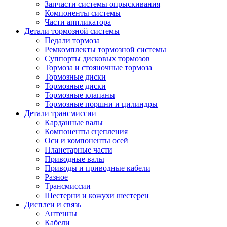
Запчасти системы опрыскивания
Компоненты системы
Части аппликатора
Детали тормозной системы
Педали тормоза
Ремкомплекты тормозной системы
Суппорты дисковых тормозов
Тормоза и стояночные тормоза
Тормозные диски
Тормозные диски
Тормозные клапаны
Тормозные поршни и цилиндры
Детали трансмиссии
Карданные валы
Компоненты сцепления
Оси и компоненты осей
Планетарные части
Приводные валы
Приводы и приводные кабели
Разное
Трансмиссии
Шестерни и кожухи шестерен
Дисплеи и связь
Антенны
Кабели