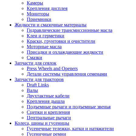
Камеры
Крепления дисплея
Мониторы
Приемники
Жидкости и смазочные материалы
Гидравлические трансмиссионные масла
Клеи и герметики
Краски, грунтовки и очистители
Моторные масла
Присадки и охлаждающие жидкости
Смазки
Запчасти для сеялок
Press Wheels and Openers
Детали системы управления семенами
Запчасти для тракторов
Draft Links
Валы
Двухтактные кабели
Крепления дышла
Подъемные рычаги и подъемные звенья
Сцепки и крепления
Центральные рычаги
Колеса, шины и гусеницы
Гусенечные тележки, катки и натяжители
Гусеничные ремни