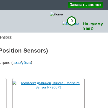
Заказать звонок
0
На сумму
0.00 ₽
ensors)
osition Sensors)
), цене (
возр
/
убыв
)