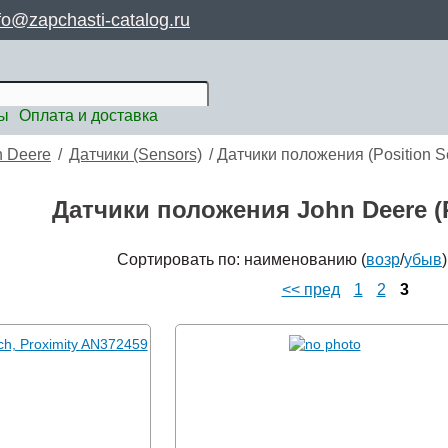
fo@zapchasti-catalog.ru
ты
Оплата и доставка
n Deere
/
Датчики (Sensors)
/
Датчики положения (Position S
Датчики положения John Deere (P
Сортировать по: наименованию (
возр
/
убыв
<< пред
1
2
3