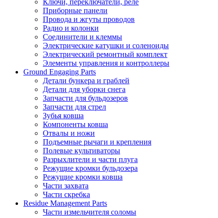
Ключи, переключатели, реле
Приборные панели
Провода и жгуты проводов
Радио и колонки
Соединители и клеммы
Электрические катушки и соленоиды
Электрический ремонтный комплект
Элементы управления и контроллеры
Ground Engaging Parts
Детали бункера и граблей
Детали для уборки снега
Запчасти для бульдозеров
Запчасти для стрел
Зубья ковша
Компоненты ковша
Отвалы и ножи
Подъемные рычаги и крепления
Полевые культиваторы
Разрыхлители и части плуга
Режущие кромки бульдозера
Режущие кромки ковша
Части захвата
Части скребка
Residue Management Parts
Части измельчителя соломы