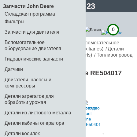
8 (499) 110-71-23
Запчасти John Deere
Складская программа
Фильтры
0
Запчасти для двигателя
Вспомогательное
Главная
/
Запчасти John Deere
/
Вспомогательное
оборудование двигателя
оборудование двигателя (Engine Auxiliaries)
/
Детали
топливной системы (Fuel System Parts)
/ Топливопровод,
Гидравлические запчасти
Fuel Line RE504017
Датчики
Топливопровод, Fuel Line RE504017
Двигатели, насосы и
Код:
RE504017
компрессоры
Детали агрегатов для
обработки урожая
Детали из листового металла
Детали кабины оператора
Детали косилок