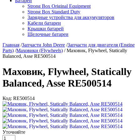
Батареи
Strong Box Original Equipment
Strong Box Standard Duty
Зарядные устройства для аккумуляторов
Кабели батареи
Крышки батарей
Щелочные батареи
Главная
/
Запчасти John Deere
/
Запчасти для двигателя (Engine
Parts)
/
Маховики (Flywheels)
/ Маховик, Flywheel, Statically
Balanced, Asse RE500514
Маховик, Flywheel, Statically
Balanced, Asse RE500514
Код:
RE500514
Уточняйте