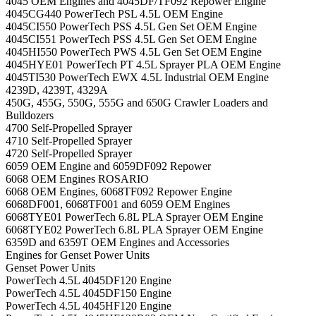
4045 OEM Engines and 4045DF/TF092 Repower Engine
4045CG440 PowerTech PSL 4.5L OEM Engine
4045CI550 PowerTech PSS 4.5L Gen Set OEM Engine
4045CI551 PowerTech PSS 4.5L Gen Set OEM Engine
4045HI550 PowerTech PWS 4.5L Gen Set OEM Engine
4045HYE01 PowerTech PT 4.5L Sprayer PLA OEM Engine
4045TI530 PowerTech EWX 4.5L Industrial OEM Engine
4239D, 4239T, 4329A
450G, 455G, 550G, 555G and 650G Crawler Loaders and
Bulldozers
4700 Self-Propelled Sprayer
4710 Self-Propelled Sprayer
4720 Self-Propelled Sprayer
6059 OEM Engine and 6059DF092 Repower
6068 OEM Engines ROSARIO
6068 OEM Engines, 6068TF092 Repower Engine
6068DF001, 6068TF001 and 6059 OEM Engines
6068TYE01 PowerTech 6.8L PLA Sprayer OEM Engine
6068TYE02 PowerTech 6.8L PLA Sprayer OEM Engine
6359D and 6359T OEM Engines and Accessories
Engines for Genset Power Units
Genset Power Units
PowerTech 4.5L 4045DF120 Engine
PowerTech 4.5L 4045DF150 Engine
PowerTech 4.5L 4045HF120 Engine