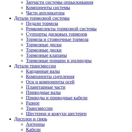
Запчасти системы опрыскивания
Компоненты системы
Части аппликатора
Детали тормозной системы
Педали тормоза
Ремкомплекты тормозной системы
Суппорты дисковых тормозов
Тормоза и стояночные тормоза
Тормозные диски
Тормозные диски
Тормозные клапаны
Тормозные поршни и цилиндры
Детали трансмиссии
Карданные валы
Компоненты сцепления
Оси и компоненты осей
Планетарные части
Приводные валы
Приводы и приводные кабели
Разное
Трансмиссии
Шестерни и кожухи шестерен
Дисплеи и связь
Антенны
Кабели