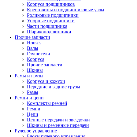
Корпуса подшипников
Крестовины и подшипниковые узлы
Роликовые подшипники
Упорные подшипники
Части подшипника
Шарикоподшипники
Прочие запчасти
Houses
Валы
Глушители
Корпуса
Прочие запчасти
Шкивы
Рамы и грузы
Корпуса и кожухи
Передние и задние грузы
Рамы
Ремни и цепи
Комплекты ремней
Ремни
Цепи
Цепные передачи и звездочки
Шкивы и ременные передачи
Рулевое управление
Блоки рулевого управления