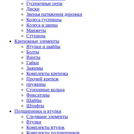
Гусеничные цепи
Диски
Звенья натяжения дорожки
Колеса гусеницы
Колеса и шины
Манжеты
Ступицы
Крепежные элементы
Втулки и шайбы
Болты
Винты
Гайки
Зажимы
Комплекты крепежа
Прочий крепеж
пружины
Стопорные кольца
Фиксаторы
Шайбы
Штифты
Подшипники и втулки
Следящие элементы
Втулки
Комплекты втулок
Комплекты подшипников