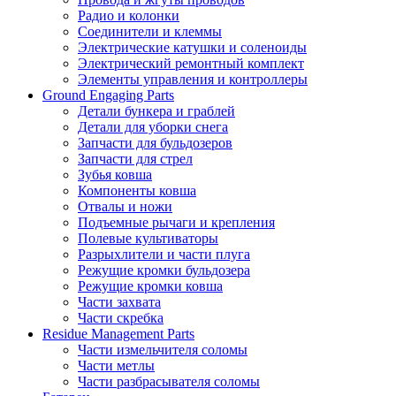
Радио и колонки
Соединители и клеммы
Электрические катушки и соленоиды
Электрический ремонтный комплект
Элементы управления и контроллеры
Ground Engaging Parts
Детали бункера и граблей
Детали для уборки снега
Запчасти для бульдозеров
Запчасти для стрел
Зубья ковша
Компоненты ковша
Отвалы и ножи
Подъемные рычаги и крепления
Полевые культиваторы
Разрыхлители и части плуга
Режущие кромки бульдозера
Режущие кромки ковша
Части захвата
Части скребка
Residue Management Parts
Части измельчителя соломы
Части метлы
Части разбрасывателя соломы