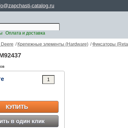
fo@zapchasti-catalog.ru
ты
Оплата и доставка
 Deere
/
Крепежные элементы (Hardware)
/
Фиксаторы (Reta
 M92437
ров
те
КУПИТЬ
ить в один клик