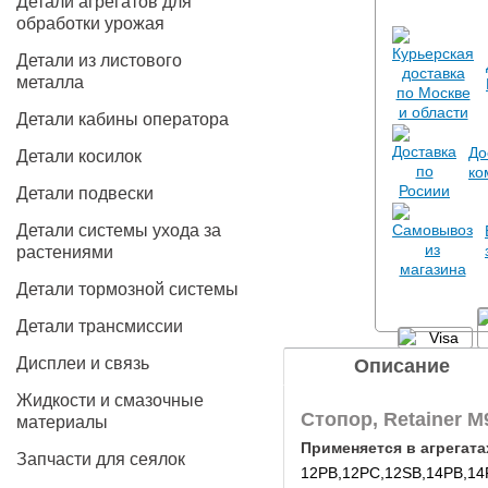
Детали агрегатов для
обработки урожая
Детали из листового
металла
Детали кабины оператора
До
Детали косилок
ко
Детали подвески
Детали системы ухода за
растениями
Детали тормозной системы
Детали трансмиссии
Дисплеи и связь
Описание
Жидкости и смазочные
Стопор, Retainer M
материалы
Применяется в агрегата
Запчасти для сеялок
12PB,12PC,12SB,14PB,14P