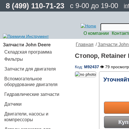
8 (499) 110-71-23
с 9-00 до 19-00
in
О компании
Контак
Запчасти John Deere
Главная
/
Запчасти John
Складская программа
Стопор, Retainer
Фильтры
Код:
M92437
👁 79 просмот
Запчасти для двигателя
Вспомогательное
Уточняй
оборудование двигателя
Гидравлические запчасти
Датчики
Двигатели, насосы и
компрессоры
Куп